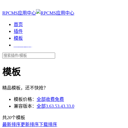
登录
RPCMS应用中心
首页
插件
模板
社区交流
模板
精品模板，还不快抢？
模板价格：
全部
收费
免费
兼容版本：
全部
3.6
3.5
3.4
3.3
3.0
共
20
个模板
最新排序
更新排序
下载排序